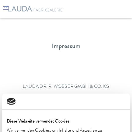
Impressum
LAUDA DR. R. WOBSER GMBH & CO. KG
Laudaplatz 1
97922 Lauda-Königshofen
Deutschland
Telefon+49 (0)9343 503-0
Diese Webseite verwendet Cookies
Telefax +49 (0)9343 503-222
E-Mail info@lauda.de
Wir verwenden Cookies, um Inhalte und Anzeigen zu