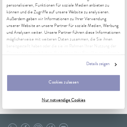
Internet www.lauda.de
personalisieren, Funktionen für soziale Medien anbieten zu
können und die Zugriffe auf unsere Website zu analysieren.
Gegründet: 1. März 1956
Außerdem geben wir Informationen zu Ihrer Verwendung
unserer Website an unsere Partner für soziale Medien, Werbung
Kommanditgesellschaft: Sitz Lauda-Königshofen
und Analysen weiter. Unsere Partner führen diese Informationen
Registergericht Mannheim HRA 560069
möglicherweise mit weiteren Daten zusammen, die Sie ihnen
Persönlich haftende Gesellschafterin:
bereitgestellt haben oder die sie im Rahmen Ihrer Nutzung der
LAUDA DR. R. WOBSER Verwaltungs-GmbH,
Sitz Lauda-Königshofen, Registergericht Mannheim HRB
Dienste gesammelt haben. Sie können Ihre Einwilligung jederzeit
560226
anpassen oder widerrufen. Weitere Details hierzu finden Sie in
Details zeigen
Geschäftsführer:
unserer
Datenschutzerklärung
.
Dr. Gunther Wobser (Vorsitzender)
Dr. Mario Englert
Cookies zulassen
Dr. Marc Stricker
Ust.-Id Nr. DE 146587068
WEEE-Reg-Nr. DE 66 42 40 57
Nur notwendige Cookies