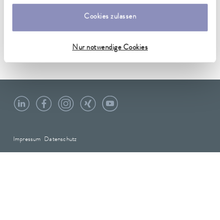
auf Holzkistenbretter. Jürgen Moos ist studierter Pädagoge.
Von 1990 bis 2004 war er Referent für Malerei und
Cookies zulassen
Druckgrafik an der Lehrerakademie Dillingen. Seine Arbeit als
freischaffender Künstler verfolgt er seit den 1980er Jahren und
stellt seitdem im In- und Ausland aus.
Nur notwendige Cookies
Impressum
Datenschutz