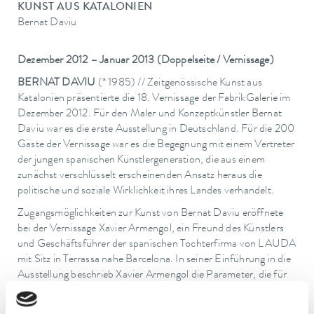
KUNST AUS KATALONIEN
Bernat Daviu
Dezember 2012 – Januar 2013 (Doppelseite / Vernissage)
BERNAT DAVIU
(* 1985) // Zeitgenössische Kunst aus
Katalonien präsentierte die 18. Vernissage der FabrikGalerie im
Dezember 2012. Für den Maler und Konzeptkünstler Bernat
Daviu war es die erste Ausstellung in Deutschland. Für die 200
Gäste der Vernissage war es die Begegnung mit einem Vertreter
der jungen spanischen Künstlergeneration, die aus einem
zunächst verschlüsselt erscheinenden Ansatz heraus die
politische und soziale Wirklichkeit ihres Landes verhandelt.
Zugangsmöglichkeiten zur Kunst von Bernat Daviu eröffnete
bei der Vernissage Xavier Armengol, ein Freund des Künstlers
und Geschäftsführer der spanischen Tochterfirma von LAUDA
mit Sitz in Terrassa nahe Barcelona. In seiner Einführung in die
Ausstellung beschrieb Xavier Armengol die Parameter, die für
das Schaffen von Bernat Daviu kennzeichnend sind. Da ist zum
Beispiel die abstrakte Bildsprache. Diese befreie das