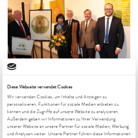
Diese Webseite verwendet Cookies
01.02.2017 - 31.03.2017
IN DANKBARKEIT
Wir verwenden Cookies, um Inhalte und Anzeigen zu
Atsuko und Kunihiko Kato
personalisieren, Funktionen für soziale Medien anbieten zu
können und die Zugriffe auf unsere Website zu analysieren.
„Großer Bahnhof” in der LAUDA FabrikGalerie: Atsuko und
Außerdem geben wir Informationen zu Ihrer Verwendung
Kunihiko Kato präsentierten ihre letzte Ausstellung, ehe sie
unserer Website an unsere Partner für soziale Medien, Werbung
nach über 40 Jahren in Deutschland in ihre Heimat Japan
und Analysen weiter. Unsere Partner führen diese Informationen