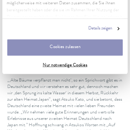
zurückkehren. Eine hochkarätige Ausstellung nannte Dr.
möglicherweise mit weiteren Daten zusammen, die Sie ihnen
Gunther Wobser die aktuelle Präsentation der Bilder von
bereitgestellt haben oder die sie im Rahmen Ihrer Nutzung der
Atsuko und der Skulpturen von Kunihiko Kato und erinnerte an
Dienste gesammelt haben. Sie können Ihre Einwilligung jederzeit
die erste Ausstellung 1998 - damals schon mit absolutem
anpassen oder widerrufen. Weitere Details hierzu finden Sie in
Besucherrekord - und einen wunderschönen Abend. „In
Details zeigen
unserer
Datenschutzerklärung
.
Dankbarkeit” steht als Titel über der aktuellen Ausstellung und
auch Dr. Gunther Wobser sagte dem Ehepaar Kato Danke für
„40 Jahre Taubertal”. „Eine geheime Poesie und zugleich die
Cookies zulassen
ursprüngliche Kraft, die aus dem Einklang von Natur und
Mensch kommt, machen Malerei und Skulpturen von Atsuko
und Kunihiko Kato zu einem Stück Schöpfungsgeschichte“, so
Nur notwendige Cookies
Laudator, Norbert Gleich.
„,Alte Bäume verpflanzt man nicht‘, so ein Sprichwort gibt es in
Deutschland und wir verstehen es sehr gut, dennoch machen
wir ,den Sprung ins kalte Wasser‘ in diesem Herbst, Rückkehr
zur alten Heimat Japan”, sagt Atsuko Kato, und sie betont, dass
Deutschland eine zweite Heimat mit vielen lieben Freunden
wurde. „Wir nehmen viele gute Erinnerungen und wertvolle
Erlebnisse aus unserer zweiten Heimat Deutschland nach
Japan mit.” Hoffnung schwang in Atsukos Worten mit „Auf