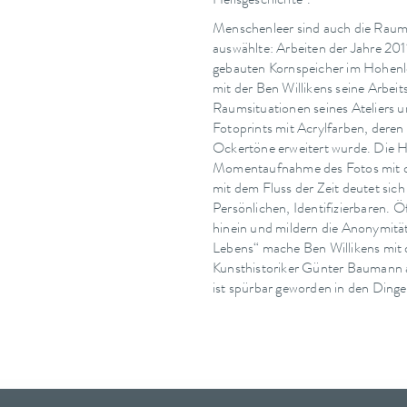
Heilsgeschichte“.
Menschenleer sind auch die Raumbi
auswählte: Arbeiten der Jahre 201
gebauten Kornspeicher im Hohenlo
mit der Ben Willikens seine Arbeits
Raumsituationen seines Ateliers 
Fotoprints mit Acrylfarben, deren
Ockertöne erweitert wurde. Die He
Momentaufnahme des Fotos mit d
mit dem Fluss der Zeit deutet sic
Persönlichen, Identifizierbaren. Ö
hinein und mildern die Anonymität
Lebens“ mache Ben Willikens mit 
Kunsthistoriker Günter Baumann a
ist spürbar geworden in den Dingen,