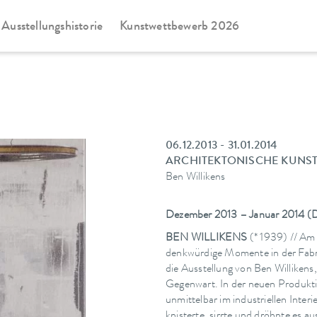
Ausstellungshistorie
Kunstwettbewerb 2026
06.12.2013 - 31.01.2014
ARCHITEKTONISCHE KUNS
Ben Willikens
Dezember 2013 – Januar 2014 (Do
BEN WILLIKENS
(* 1939) // Am
denkwürdige Momente in der Fabri
die Ausstellung von Ben Willikens
Gegenwart. In der neuen Produkti
unmittelbar im industriellen Int
knisterte, sirrte und dröhnte es 