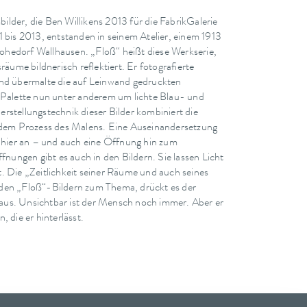
lder, die Ben Willikens 2013 für die FabrikGalerie
1 bis 2013, entstanden in seinem Atelier, einem 1913
hedorf Wallhausen. „Floß“ heißt diese Werkserie,
räume bildnerisch reflektiert. Er fotografierte
und übermalte die auf Leinwand gedruckten
 Palette nun unter anderem um lichte Blau- und
rstellungstechnik dieser Bilder kombiniert die
em Prozess des Malens. Eine Auseinandersetzung
h hier an – und auch eine Öffnung hin zum
ffnungen gibt es auch in den Bildern. Sie lassen Licht
. Die „Zeitlichkeit seiner Räume und auch seines
den „Floß“-Bildern zum Thema, drückt es der
us. Unsichtbar ist der Mensch noch immer. Aber er
 die er hinterlässt.