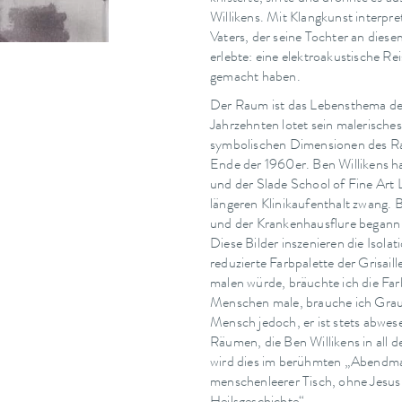
Willikens. Mit Klangkunst interpre
Vaters, der seine Tochter an dies
erlebte: eine elektroakustische Re
gemacht haben.
Der Raum ist das Lebensthema des 
Jahrzehnten lotet sein malerische
symbolischen Dimensionen des Rau
Ende der 1960er. Ben Willikens h
und der Slade School of Fine Art 
längeren Klinikaufenthalt zwang. 
und der Krankenhausflure begann B
Diese Bilder inszenieren die Isolat
reduzierte Farbpalette der Grisail
malen würde, bräuchte ich die Far
Menschen male, brauche ich Grau“
Mensch jedoch, er ist stets abwes
Räumen, die Ben Willikens in all 
wird dies im berühmten „Abendmahl
menschenleerer Tisch, ohne Jesus