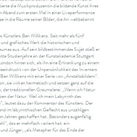
tierte die Musikproduzentin die bildende Kunst ihres
em Abend zum ersten Mal in einer Liveperformance
ise in die Räume seiner Bilder, die ihn weltbekannt
Künstlers Ben Willikens. Seit mehr als fünf
s und grafisches Werk die historischen und
mes aus. Auf sein bildbestimmendes Sujet stieß er
atte Studienjahre an der Kunstakademie Stuttgart
London hinter sich, als ihn eine Erkrankung zu einem
Beeindruckt von der Unpersönlichkeit des Inventars
en Willikens mit einer Serie von „Anstaltsbildern“.
ion, sie wirken hermetisch und setzen ganz auf die
le, der traditionellen Graumalerei. „Wenn ich Natur
ben der Natur. Weil ich mein Labyrinth des
, lautet dazu der Kommentar des Künstlers. Der
end im labyrinthischen Geflecht aus unzähligen
den Jahren geschaffen hat. Besonders augenfällig
“, das er mehrfach variiert hat: ein
 und Jünger, „als Metapher für das Ende der