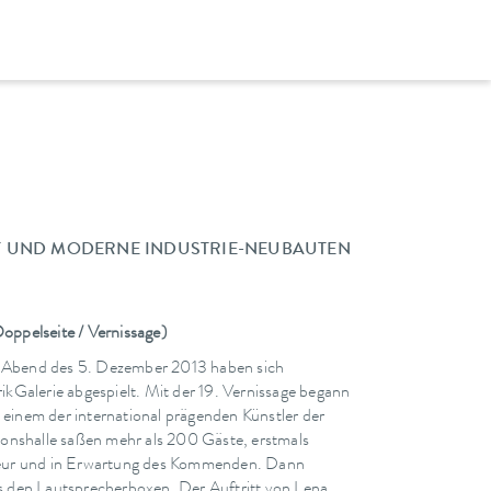
T UND MODERNE INDUSTRIE-NEUBAUTEN
ppelseite / Vernissage)
 Abend des 5. Dezember 2013 haben sich
kGalerie abgespielt. Mit der 19. Vernissage begann
, einem der international prägenden Künstler der
onshalle saßen mehr als 200 Gäste, erstmals
erieur und in Erwartung des Kommenden. Dann
aus den Lautsprecherboxen. Der Auftritt von Lena