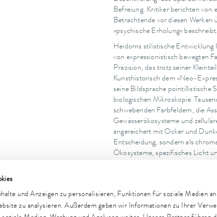
Befreiung. Kritiker berichten von 
Betrachtende vor diesen Werken ü
»psychische Erholung« beschreibt
Heidorns stilistische Entwicklung 
von expressionistisch bewegten F
Präzision, das trotz seiner Kleint
Kunsthistorisch dem »Neo-Express
seine Bildsprache pointillistisch
biologischen Mikroskopie. Tausen
schwebenden Farbfeldern, die Ass
Gewässerökosysteme und zellulär
angereichert mit Ocker und Dunkel
Entscheidung, sondern als chromat
Ökosysteme, spezifisches Licht u
Künstler und Umwelt.
kies
alte und Anzeigen zu personalisieren, Funktionen für soziale Medien a
Website zu analysieren. Außerdem geben wir Informationen zu Ihrer Verw