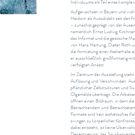
Individuums als Teil eines komple
Aufgewachsen in Bayern und wohnh
Heidorn als Autodidakt seit den f
– zunächst geprägt von der Ause
namentlich Ernst Ludwig Kirchner
das Informel und die gestische Ma
von Hans Hartung, Dieter Roth u
die Anmietung einer Atelierhalle 
er ausschließlich großformatig mi
verfolgten Ansatz.
Im Zentrum der Ausstellung steht 
Auflösung und Verschwinden. Au
pflanzlicher Zellstrukturen und 
Ölgemälde überträgt. Die Arbeite
öffnen einen Bildraum, in dem di
Betrachtendem und Betrachtetem
Formate sind kein ästhetisches K
zwingen zu körperlicher Konfronta
dabei entsteht, ist keine Überwält
Dezentrierung: das Spürbarwerden