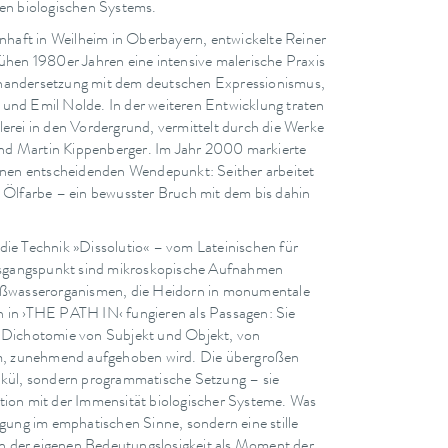
xen biologischen Systems.
aft in Weilheim in Oberbayern, entwickelte Reiner
rühen 1980er Jahren eine intensive malerische Praxis
inandersetzung mit dem deutschen Expressionismus,
 und Emil Nolde. In der weiteren Entwicklung traten
lerei in den Vordergrund, vermittelt durch die Werke
nd Martin Kippenberger. Im Jahr 2000 markierte
einen entscheidenden Wendepunkt: Seither arbeitet
t Ölfarbe – ein bewusster Bruch mit dem bis dahin
die Technik »Dissolutio« – vom Lateinischen für
sgangspunkt sind mikroskopische Aufnahmen
Süßwasserorganismen, die Heidorn in monumentale
n in ›THE PATH IN‹ fungieren als Passagen: Sie
e Dichotomie von Subjekt und Objekt, von
, zunehmend aufgehoben wird. Die übergroßen
alkül, sondern programmatische Setzung – sie
tion mit der Immensität biologischer Systeme. Was
igung im emphatischen Sinne, sondern eine stille
 der eigenen Bedeutungslosigkeit als Moment der