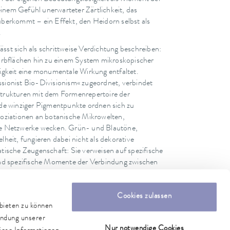
einem Gefühl unerwarteter Zärtlichkeit, das
berkommt – ein Effekt, den Heidorn selbst als
.
lässt sich als schrittweise Verdichtung beschreiben:
arbflächen hin zu einem System mikroskopischer
eiligkeit eine monumentale Wirkung entfaltet.
ionist Bio-Divisionism« zugeordnet, verbindet
e Strukturen mit dem Formenrepertoire der
de winziger Pigmentpunkte ordnen sich zu
oziationen an botanische Mikrowelten,
e Netzwerke wecken. Grün- und Blautöne,
heit, fungieren dabei nicht als dekorative
ische Zeugenschaft: Sie verweisen auf spezifische
nd spezifische Momente der Verbindung zwischen
Cookies zulassen
nbieten zu können
endung unserer
Nur notwendige Cookies