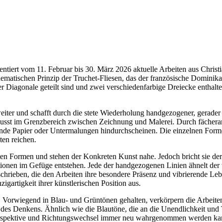
entiert vom 11. Februar bis 30. März 2026 aktuelle Arbeiten aus Chri
matischen Prinzip der Truchet-Fliesen, das der französische Dominikan
er Diagonale geteilt sind und zwei verschiedenfarbige Dreiecke enthal
weiter und schafft durch die stete Wiederholung handgezogener, gerad
sst im Grenzbereich zwischen Zeichnung und Malerei. Durch fächerart
ende Papier oder Untermalungen hindurchscheinen. Die einzelnen Formen
en reichen.
en Formen und stehen der Konkreten Kunst nahe. Jedoch bricht sie dere
ionen im Gefüge entstehen. Jede der handgezogenen Linien ähnelt der 
chrieben, die den Arbeiten ihre besondere Präsenz und vibrierende Lebe
gartigkeit ihrer künstlerischen Position aus.
. Vorwiegend in Blau- und Grüntönen gehalten, verkörpern die Arbeiten
 und des Denkens. Ähnlich wie die Blautöne, die an die Unendlichkeit 
 Perspektive und Richtungswechsel immer neu wahrgenommen werden kann