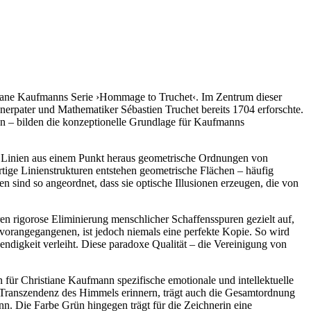
stiane Kaufmanns Serie ›Hommage to Truchet‹. Im Zentrum dieser
erpater und Mathematiker Sébastien Truchet bereits 1704 erforschte.
ten – bilden die konzeptionelle Grundlage für Kaufmanns
er Linien aus einem Punkt heraus geometrische Ordnungen von
ige Linienstrukturen entstehen geometrische Flächen – häufig
 sind so angeordnet, dass sie optische Illusionen erzeugen, die von
n rigorose Eliminierung menschlicher Schaffensspuren gezielt auf,
vorangegangenen, ist jedoch niemals eine perfekte Kopie. So wird
ndigkeit verleiht. Diese paradoxe Qualität – die Vereinigung von
 für Christiane Kaufmann spezifische emotionale und intellektuelle
und Transzendenz des Himmels erinnern, trägt auch die Gesamtordnung
. Die Farbe Grün hingegen trägt für die Zeichnerin eine