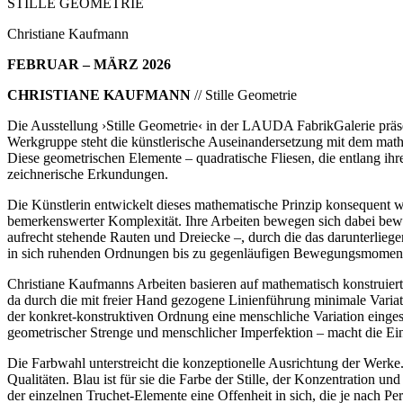
STILLE GEOMETRIE
Christiane Kaufmann
FEBRUAR – MÄRZ 2026
CHRISTIANE KAUFMANN
// Stille Geometrie
Die Ausstellung ›Stille Geometrie‹ in der LAUDA FabrikGalerie präs
Werkgruppe steht die künstlerische Auseinandersetzung mit dem mathe
Diese geometrischen Elemente – quadratische Fliesen, die entlang ihr
zeichnerische Erkundungen.
Die Künstlerin entwickelt dieses mathematische Prinzip konsequent 
bemerkenswerter Komplexität. Ihre Arbeiten bewegen sich dabei bewu
aufrecht stehende Rauten und Dreiecke –, durch die das darunterlieg
in sich ruhenden Ordnungen bis zu gegenläufigen Bewegungsmoment
Christiane Kaufmanns Arbeiten basieren auf mathematisch konstruiert
da durch die mit freier Hand gezogene Linienführung minimale Variat
der konkret-konstruktiven Ordnung eine menschliche Variation einges
geometrischer Strenge und menschlicher Imperfektion – macht die Einzi
Die Farbwahl unterstreicht die konzeptionelle Ausrichtung der Werke
Qualitäten. Blau ist für sie die Farbe der Stille, der Konzentration
der einzelnen Truchet-Elemente eine Offenheit in sich, die je nach